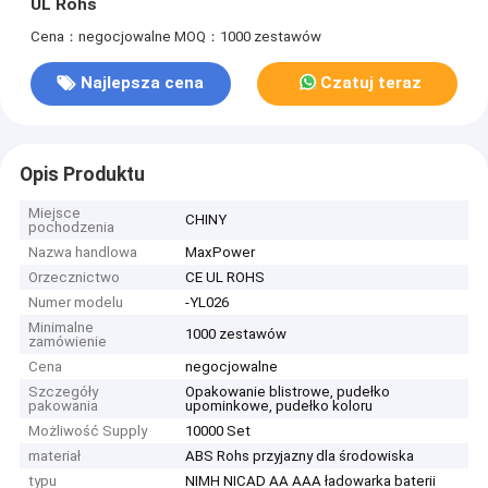
UL Rohs
Cena：negocjowalne
MOQ：1000 zestawów
Najlepsza cena
Czatuj teraz
Opis Produktu
Miejsce
CHINY
pochodzenia
Nazwa handlowa
MaxPower
Orzecznictwo
CE UL ROHS
Numer modelu
-YL026
Minimalne
1000 zestawów
zamówienie
Cena
negocjowalne
Szczegóły
Opakowanie blistrowe, pudełko
pakowania
upominkowe, pudełko koloru
Możliwość Supply
10000 Set
materiał
ABS Rohs przyjazny dla środowiska
typu
NIMH NICAD AA AAA ładowarka baterii