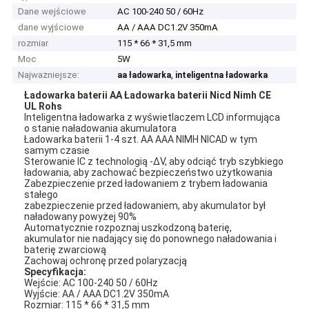
Dane wejściowe
AC 100-240 50 / 60Hz
dane wyjściowe
AA / AAA DC1.2V 350mA
rozmiar
115 * 66 * 31,5 mm
Moc
5W
Najważniejsze:
,
aa ładowarka
inteligentna ładowarka
Ładowarka baterii AA Ładowarka baterii Nicd Nimh CE
UL Rohs
Inteligentna ładowarka z wyświetlaczem LCD informująca
o stanie naładowania akumulatora
Ładowarka baterii 1-4 szt. AA AAA NIMH NICAD w tym
samym czasie
Sterowanie IC z technologią -ΔV, aby odciąć tryb szybkiego
ładowania, aby zachować bezpieczeństwo użytkowania
Zabezpieczenie przed ładowaniem z trybem ładowania
stałego
zabezpieczenie przed ładowaniem, aby akumulator był
naładowany powyżej 90%
Automatycznie rozpoznaj uszkodzoną baterię,
akumulator nie nadający się do ponownego naładowania i
baterię zwarciową
Zachowaj ochronę przed polaryzacją
Specyfikacja:
Wejście: AC 100-240 50 / 60Hz
Wyjście: AA / AAA DC1.2V 350mA
Rozmiar: 115 * 66 * 31,5 mm