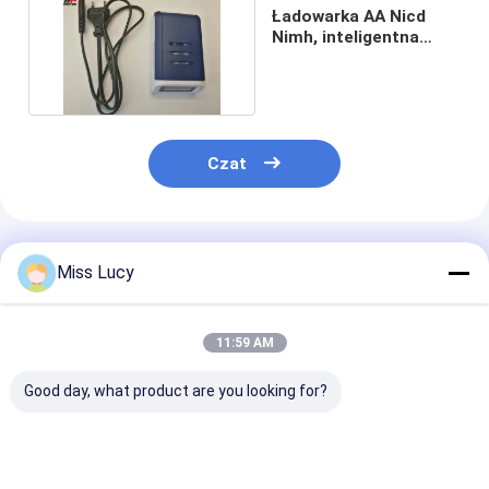
Ładowarka AA Nicd
Nimh, inteligentna
ładowarka CE UL Rohs
Czat
Polecane Produkty
Miss Lucy
11:59 AM
Good day, what product are you looking for?
Ładowarka LCD
Port USB Ładowarka
inteligentna