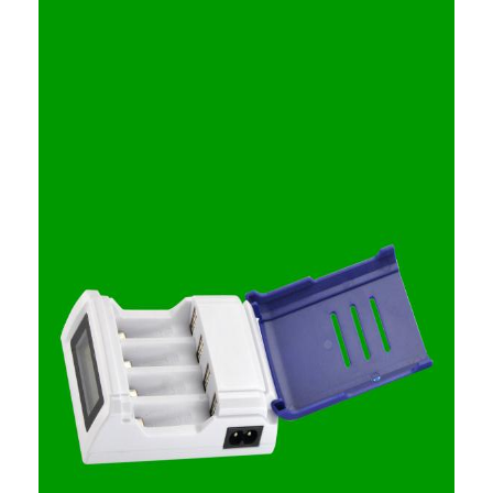
Wycieczka po fabryce
Kontrola jakości
Skontaktuj się z nami
Aktualności
Czatuj teraz
Bateria litowa LiFePO4
Akumulatory litowo-jonowe
Bateria litowo-polimerowa
Baterie do przechowywania energii