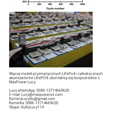
Podstawowa bateria litowa
Hybrydowa bateria samochodowa
Więcej modeli pryzmatycznych LiFePo4 i cylindrycznych
akumulatorów LiFePO4, skontaktuj się bezpośrednio z
MaxPower Lucy.
Lucy whatsApp: 0086-13714669620
E-mail: Lucy@maxpowersz.com
BatteryLucyXu@gmail.com
Komórka: 0086-13714669620
Skype: XuXuLucy114