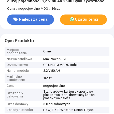
dużej pojemności 3,2 V 80 Ah 2500 Cykli Żywotność
Cena：negocjowalne
MOQ：16szt
Najlepsza cena
Czatuj teraz
Opis Produktu
Miejsce
Chiny
pochodzenia
Nazwa handlowa
MaxPower /EVE
Orzecznictwo
CE UN38.3 MSDS Rohs
Numer modelu
3,2 V 80 AH
Minimalne
16szt
zamówienie
Cena
negocjowalne
Standardowy karton eksportowy,
Szczegóły
plastikowa taca, drewniany karton,
pakowania
plastikowa paleta
Czas dostawy
5-8 dni roboczych
Zasady płatności
L / C, T / T, Western Union, Paypal