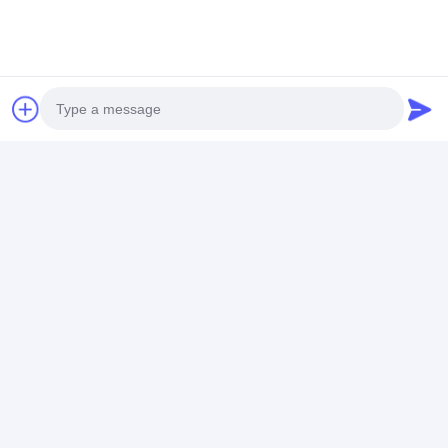
2500 Cykli Żywotność
Czat
Polecane Produkty
Photo
Video Call
Audio Call
Akumulator LiFePO4
26650 3600mAh 3.2V
3214015Ah 48
o wysokiej
Litium LiFePO4
V żywotność l
wydajności 51.2V
Bateria 2000 razy
100Ah do
dłuższy okres cyklu
przechowywania
Najlepsza cena
Najlepsza cena
Najlepsza 
energii