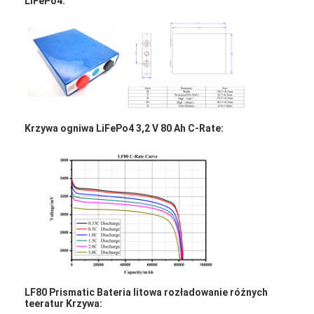
LiFePo4:
Wycieczka po fabryce
Kontrola jakości
Skontaktuj się z nami
Aktualności
Krzywa ogniwa LiFePo4 3,2 V 80 Ah C-Rate:
Czatuj teraz
Bateria litowa LiFePO4
Akumulatory litowo-jonowe
Bateria litowo-polimerowa
Baterie do przechowywania energii
LF80 Prismatic Bateria litowa rozładowanie różnych
teeratur Krzywa: