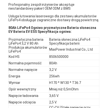
Profesjonalny zespół inżynierów akceptuje
niestandardowy pakiet OEM ODM z BMS
Usługa lutowania laserowego dla zestawu akumulatorów
LiFePo4 obsługuje zagraniczne dostawy drogą powietrzną
80Ah LiFePo4 Ogniwo pryzmatyczne Bateria słoneczna
EV Bateria EV ESS Specyfikacja ogniwa:
Pryzmatyczna bateria
Bateria słoneczna LiFePo4
LiFePo4 3,2 V 80 Ah
Specyfikacja baterii
Produkcja akumulatorów
MaxPower Industrial Co., Ltd
LiFePo4
Kod HS
8506500000
Normalna pojemność
80Ah
Normalne napięcie
3,2 V.
Energia
256wh
Wymiar
H170 * W130 * T36.7
Opór wewnętrzny
Mniej niż 0,5mOhm
Napięcie ładowania
3,65 V.
Napięcie odcięcia
2,5 V.
CC-CV (Stałe napięcie przy