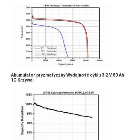
Akumulatory NIMH
Akumulatory NiCd
Ładowarka baterii LCD
Pakiety baterii Nimh
Nicd Battery Packs
Pakiety baterii litowo-jonowych
Akumulator pryzmatyczny Wydajność cyklu 3,2 V 80 Ah
1C Krzywa:
Ładowalna bateria latarki
Akumulator oświetlenia awaryjnego
Bateria Li Mno2
Bateria Li Socl2