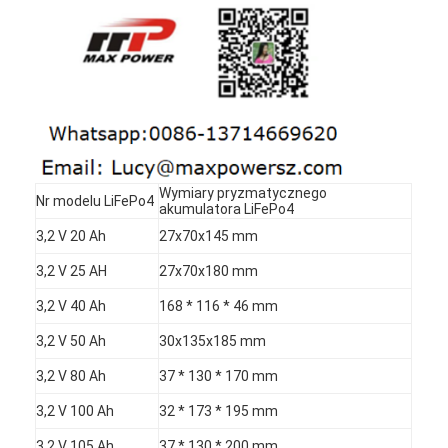
Wymiary pryzmatycznego
Nr modelu LiFePo4
akumulatora LiFePo4
3,2 V 20 Ah
27x70x145 mm
3,2 V 25 AH
27x70x180 mm
3,2 V 40 Ah
168 * 116 * 46 mm
3,2 V 50 Ah
30x135x185 mm
3,2 V 80 Ah
37 * 130 * 170 mm
3,2 V 100 Ah
32 * 173 * 195 mm
3,2 V 105 Ah
37 * 130 * 200 mm