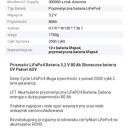
Możliwość Supply
300000 sztuk dziennie
Typ Baterii
Pryzmatyczna bateria LiFePo4
Napięcie
3,2 V.
Pojemność
80Ah
wymiar
H170 * W130 * T36.7
waga
1750g
Cykl życiowy
2500 cykli
,
12 v bateria lifepo4
Najważniejsze:
pryzmatyczna bateria lifepo4
Prismatic LiFePo4 Bateria 3,2 V 80 Ah Słoneczna bateria
EV Pakiet AGV
Deep Cycle LifePo4 długa żywotność z ponad 2500 cykli 2
lata gwarancji
LFT Akumulator pryzmatyczny LiFePO4 Bateria Zielona
energia o dużej pojemności 80 Ah
Stabilne napięcie i niski opór wewnętrzny oraz niski
wskaźnik samorozładowania
Bezobsługowy, przyjazny środowisku certyfikat LiFePo4 na
akumulator ROHS