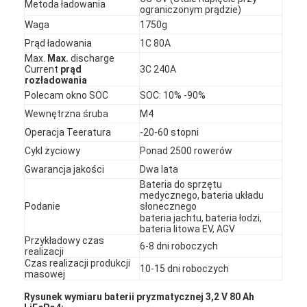
Metoda ładowania
ograniczonym prądzie)
Waga
1750g
Prąd ładowania
1C 80A
Max.
Max.
discharge
Current
prąd
3C 240A
rozładowania
Polecam okno SOC
SOC: 10% -90%
Wewnętrzna śruba
M4
Operacja Teeratura
-20-60 stopni
Cykl życiowy
Ponad 2500 rowerów
Gwarancja jakości
Dwa lata
Bateria do sprzętu
medycznego, bateria układu
Podanie
słonecznego
bateria jachtu, bateria łodzi,
Dom
bateria litowa EV, AGV
Przykładowy czas
6-8 dni roboczych
realizacji
Produkty
Czas realizacji produkcji
10-15 dni roboczych
masowej
O nas
Rysunek wymiaru baterii pryzmatycznej 3,2 V 80 Ah