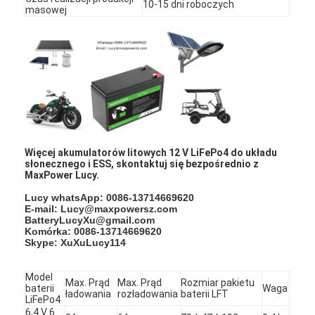
10-15 dni roboczych
masowej
Wycieczka po fabryce
Kontrola jakości
Skontaktuj się z nami
Aktualności
Czatuj teraz
Więcej akumulatorów litowych 12 V LiFePo4 do układu
słonecznego i ESS, skontaktuj się bezpośrednio z
MaxPower Lucy.
Lucy whatsApp: 0086-13714669620
Bateria litowa LiFePO4
E-mail: Lucy@maxpowersz.com
BatteryLucyXu@gmail.com
Akumulatory litowo-jonowe
Komórka: 0086-13714669620
Skype: XuXuLucy114
Bateria litowo-polimerowa
Model
Max. Prąd
Max. Prąd
Rozmiar pakietu
baterii
Waga
Baterie do przechowywania energii
ładowania
rozładowania
baterii LFT
LiFePo4
6,4 V 6