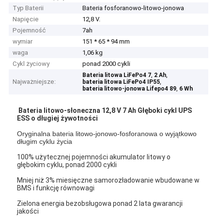
Typ Baterii
Bateria fosforanowo-litowo-jonowa
Napięcie
12,8 V.
Pojemność
7ah
wymiar
151 * 65 * 94 mm
waga
1,06 kg
Cykl życiowy
ponad 2000 cykli
,
,
Bateria litowa LiFePo4 7
2 Ah
Najważniejsze:
,
bateria litowa LiFePo4 IP55
,
bateria litowo-jonowa Lifepo4 89
6 Wh
Bateria litowo-słoneczna 12,8 V 7 Ah Głęboki cykl UPS
ESS o długiej żywotności
Oryginalna bateria litowo-jonowo-fosforanowa o wyjątkowo
długim cyklu życia
100% użytecznej pojemności akumulator litowy o
głębokim cyklu, ponad 2000 cykli
Mniej niż 3% miesięczne samorozładowanie wbudowane w
BMS i funkcję równowagi
Zielona energia bezobsługowa ponad 2 lata gwarancji
jakości