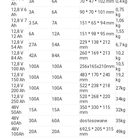
3A
6A
70 * 47 * 102 mm
0,4 kg
Akumulatory NIMH
Ah
12,8 V 6
0,75
3A
6A
90 * 70 * 101 mm
Ah
kg
Akumulatory NiCd
12,8 V 7
1,06
3.5A
7A
151 * 65 * 94 mm
Ah
kg
Ładowarka baterii LCD
12,8 V
1,55
6A
12A
151 * 98 * 95 mm
12 Ah
kg
12,8 V
229 * 138 * 212
27A
54A
6,7 kg
Pakiety baterii Nimh
54 Ah
mm
12,8 V
260 * 169 * 213
10,2
42A
84A
84 Ah
mm
kg
Nicd Battery Packs
12,8 V
10,5
100A
100A
256x165x210mm
100 Ah
kg
Pakiety baterii litowo-jonowych
12,8 V
483 * 170 * 240
19,2
100A
100A
150 Ah
mm
kg
12,8 V
522 * 238 * 218
Ładowalna bateria latarki
100A
100A
27kg
200 Ah
mm
12,8 V
520 * 268 * 220
100A
180A
34kg
Akumulator oświetlenia awaryjnego
250 Ah
mm
48V
350 * 330 * 115
15A
15A
32kg
50Ah
mm
Bateria Li Mno2
48V
30A
60A
dostosowane
35kg
60Ah
Bateria Li Socl2
48V
692,5 * 205 * 315
20A
20A
49kg
100Ah
mm