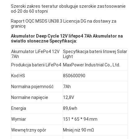
Szeroki zakres teeratur obsługuje szerokie zastosowanie
od-20 do 60 stopni
Raport OQC MSDS UN38.3 Licencja DG na dostawy za
granicę
Akumulator Deep Cycle 12V lifepo4 7Ah Akumulator na
światło słoneczne Specyfikacja:
Akumulator LiFePo4 12V
Specyfikacja baterii litowej Solar
7Ah
Light
Produkcja baterii LiFePo4
MaxPower Industrial Co., Ltd.
Kod HS
850600090
Normalna pojemność
7Ah
Normalne napięcie
12,8V
Energia
89,6wh
Wymiar
151 * 65 * 94 mm
Wewnętrzny opór
Mniej niż 90 mΩ