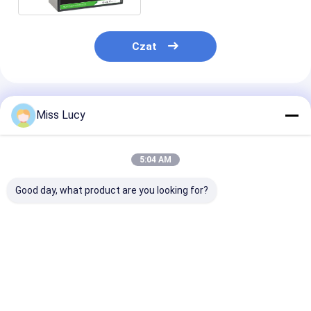
Czat
Polecane Produkty
Miss Lucy
5:04 AM
Good day, what product are you looking for?
Akumulator LiFePO4
26650 3600mAh 3.2V
3214015Ah 48
o wysokiej
Litium LiFePO4
V żywotność l
wydajności 51.2V
Bateria 2000 razy
100Ah do
dłuższy okres cyklu
przechowywania
Najlepsza cena
Najlepsza cena
Najlepsza 
energii