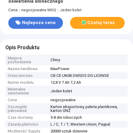
oświetlenia słonecznego
Cena：negocjowalne
MOQ：Jeden kolet
Najlepsza cena
Czatuj teraz
Opis Produktu
Miejsce
Chiny
pochodzenia
Nazwa handlowa
MaxPower
Orzecznictwo
CB CE UN38.3 MSDS DG LICENSE
Numer modelu
12,8 V 7 Ah 7,2 Ah
Minimalne
Jeden kolet
zamówienie
Cena
negocjowalne
Szczegóły
Karton eksportowy, paleta plastikowa,
pakowania
karton ONZ
Czas dostawy
5-8 dni roboczych
Zasady płatności
L / C, T / T, Western Union, Paypal
Możliwość Supply
20000 sztuk dziennie