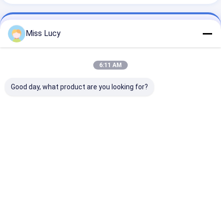
Szczegóły Kontaktu
Miss Lucy
Sales Team
86-755-28998225
6:11 AM
Pokój 1404, budynek B, Fenglin International Center,
Good day, what product are you looking for?
Longgang Center Town, Longgang District, Shenzhen,
Chiny.
Czatuj teraz
Uzyskaj Najlepszą Cenę Za
Hybrydowy akumulator
samochodowy 6V 6000mAh