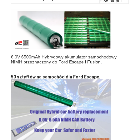
+ 55 stopni
Wycieczka po fabryce
Kontrola jakości
Skontaktuj się z nami
Aktualności
6.0V 6500mAh Hybrydowy akumulator samochodowy
Czatuj teraz
NIMH przeznaczony do Ford Escape i Fusion.
50 sztyftów na samochód dla Ford Escape.
Bateria litowa LiFePO4
Akumulatory litowo-jonowe
Bateria litowo-polimerowa
Baterie do przechowywania energii