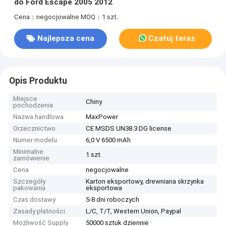
do Ford Escape 2005 2012
Cena：negocjowalne
MOQ：1 szt.
Najlepsza cena
Czatuj teraz
Opis Produktu
Miejsce
Chiny
pochodzenia
Nazwa handlowa
MaxPower
Orzecznictwo
CE MSDS UN38.3 DG license
Numer modelu
6,0 V 6500 mAh
Minimalne
1 szt.
zamówienie
Cena
negocjowalne
Szczegóły
Karton eksportowy, drewniana skrzynka
pakowania
eksportowa
Czas dostawy
5-8 dni roboczych
Zasady płatności
L/C, T/T, Western Union, Paypal
Możliwość Supply
50000 sztuk dziennie