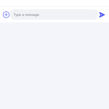
do Ford Escape 2005 2012
Czat
Photo
Polecane Produkty
Video Call
Audio Call
Hybrydowy
Bateria hybrydowa
Hybrydowy
akumulator
Toyota Camry 244,8
akumulator
samochodowy Ni-Mh
V Wymiana baterii z
samochodowy 
202V 6,5Ah 100%
3-letnią gwarancją
Fit Accord 158