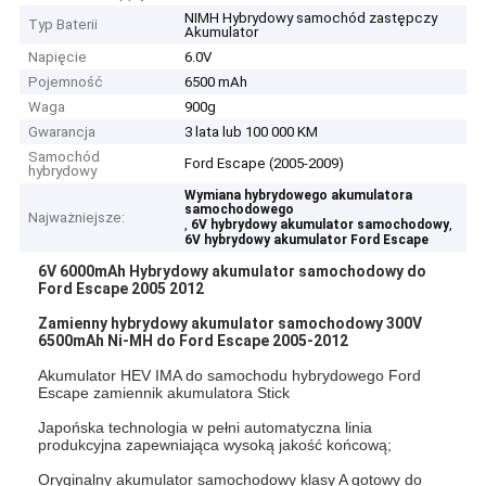
NIMH Hybrydowy samochód zastępczy
Typ Baterii
Akumulator
Napięcie
6.0V
Pojemność
6500 mAh
Waga
900g
Gwarancja
3 lata lub 100 000 KM
Samochód
Ford Escape (2005-2009)
hybrydowy
Wymiana hybrydowego akumulatora
samochodowego
Najważniejsze:
,
,
6V hybrydowy akumulator samochodowy
6V hybrydowy akumulator Ford Escape
6V 6000mAh Hybrydowy akumulator samochodowy do
Ford Escape 2005 2012
Zamienny hybrydowy akumulator samochodowy 300V
6500mAh Ni-MH do Ford Escape 2005-2012
Akumulator HEV IMA do samochodu hybrydowego Ford
Escape zamiennik akumulatora Stick
Japońska technologia w pełni automatyczna linia
produkcyjna zapewniająca wysoką jakość końcową;
Oryginalny akumulator samochodowy klasy A gotowy do