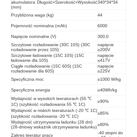
akumulatora
Długość×Szerokość×Wysokość
340*34*34
(mm)
Przybliżona waga (kg)
44
Pojemność nominalna (mAh)
6000
Napięcie nominalne (V)
300,0
Szczytowe rozładowanie (30C 10S) (30C
napięcie
rozładowanie przez 10S)
≥200V
Szczytowe ładowanie (15C 10S) (15C
napięcie
ładowanie dla 10S)
≤417V
Ciągłe rozładowanie (15C 60S) (15C
napięcie
rozładowanie dla 60S)
≥225V
Specyficzna moc
≥1000 W/kg
Specyficzna energia
≥40Wh/kg
Wydajność w wysokich teeraturach (55 ℃
≥90%
Dom
1C) (szybkość rozładowania 55 ℃ 1C)
Wydajność w niskich teeraturach (-20 ℃ 1C)
≥85%
Produkty
(szybkość rozładowania -20 ℃ 1C)
Wydajność utrzymywania ładunku (28 dni)
≥80%
(28-dniowy wskaźnik utrzymywania ładunku)
O nas
-40 stopni do
Zakres teeratur pracy