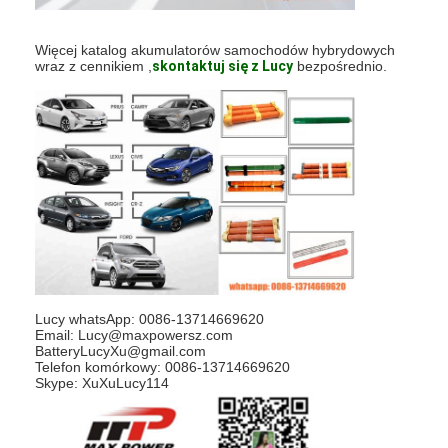
Akumulatory NIMH
Więcej katalog akumulatorów samochodów hybrydowych
Akumulatory NiCd
wraz z cennikiem ,
skontaktuj się z Lucy
bezpośrednio.
Ładowarka baterii LCD
Pakiety baterii Nimh
Nicd Battery Packs
Pakiety baterii litowo-jonowych
Ładowalna bateria latarki
Lucy whatsApp: 0086-13714669620
Akumulator oświetlenia awaryjnego
Email: Lucy@maxpowersz.com
BatteryLucyXu@gmail.com
Bateria Li Mno2
Telefon komórkowy: 0086-13714669620
Skype: XuXuLucy114
Bateria Li Socl2