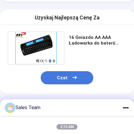
Wycieczka po fabryce
Uzyskaj Najlepszą Cenę Za
Kontrola jakości
Skontaktuj się z nami
16 Gniazdo AA AAA
Ładowarka do baterii
Aktualności
NIMH NiCad Alkaline
Batteries
Czatuj teraz
Czat
Bateria litowa LiFePO4
Akumulatory litowo-jonowe
Polecane Produkty
Sales Team
Bateria litowo-polimerowa
Baterie do przechowywania energii
2:15 AM