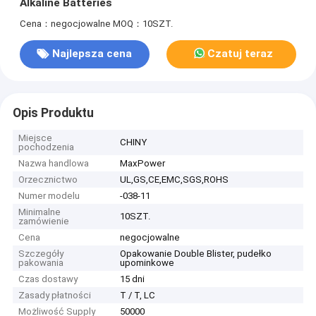
Alkaline Batteries
Cena：negocjowalne
MOQ：10SZT.
Najlepsza cena
Czatuj teraz
Opis Produktu
Miejsce
CHINY
pochodzenia
Nazwa handlowa
MaxPower
Orzecznictwo
UL,GS,CE,EMC,SGS,ROHS
Numer modelu
-038-11
Minimalne
10SZT.
zamówienie
Cena
negocjowalne
Szczegóły
Opakowanie Double Blister, pudełko
pakowania
upominkowe
Czas dostawy
15 dni
Zasady płatności
T / T, LC
Możliwość Supply
50000