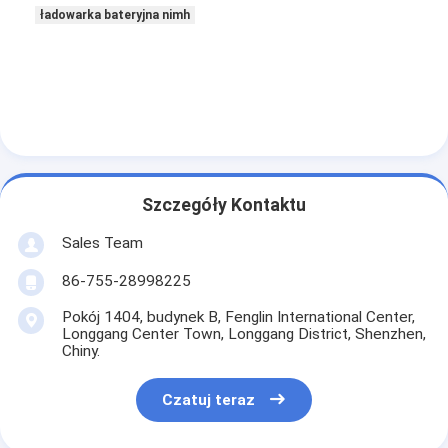
ładowarka bateryjna nimh
Szczegóły Kontaktu
Sales Team
86-755-28998225
Pokój 1404, budynek B, Fenglin International Center,
Longgang Center Town, Longgang District, Shenzhen,
Dom
Chiny.
Produkty
Czatuj teraz
O nas