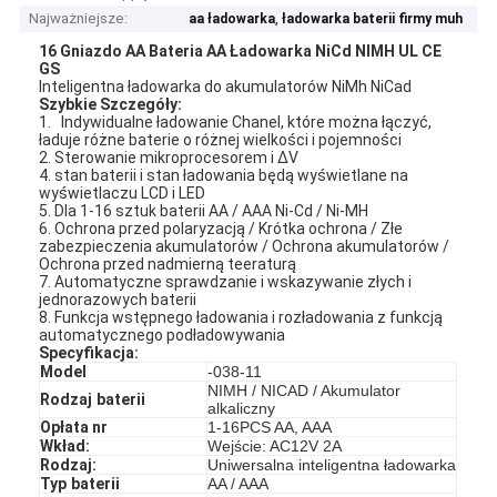
Najważniejsze:
,
aa ładowarka
ładowarka baterii firmy muh
16 Gniazdo AA Bateria AA Ładowarka NiCd NIMH UL CE
GS
Inteligentna ładowarka do akumulatorów NiMh NiCad
Szybkie Szczegóły:
1.
Indywidualne ładowanie Chanel, które można łączyć,
ładuje różne baterie o różnej wielkości i pojemności
2. Sterowanie mikroprocesorem i ΔV
4. stan baterii i stan ładowania będą wyświetlane na
wyświetlaczu LCD i LED
5. Dla 1-16 sztuk baterii AA / AAA Ni-Cd / Ni-MH
6. Ochrona przed polaryzacją / Krótka ochrona / Złe
zabezpieczenia akumulatorów / Ochrona akumulatorów /
Ochrona przed nadmierną teeraturą
7. Automatyczne sprawdzanie i wskazywanie złych i
jednorazowych baterii
8. Funkcja wstępnego ładowania i rozładowania z funkcją
automatycznego podładowywania
Specyfikacja:
Model
-038-11
NIMH / NICAD / Akumulator
Rodzaj
baterii
alkaliczny
Opłata nr
1-16PCS AA, AAA
Wkład:
Wejście: AC12V 2A
Rodzaj:
Uniwersalna inteligentna ładowarka
Typ
baterii
AA / AAA