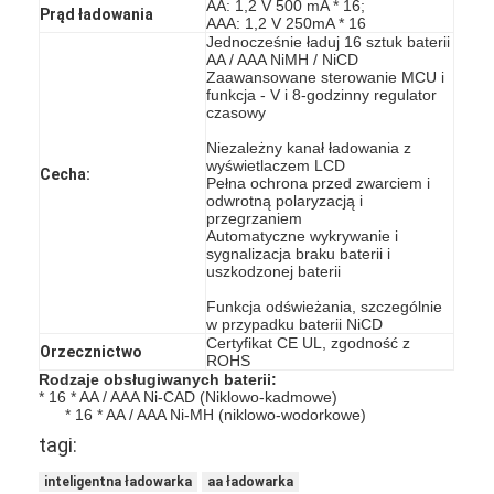
AA: 1,2 V 500 mA * 16;
Prąd ładowania
AAA: 1,2 V 250mA * 16
Jednocześnie ładuj 16 sztuk baterii
AA / AAA NiMH / NiCD
Zaawansowane sterowanie MCU i
funkcja - V i 8-godzinny regulator
czasowy
Niezależny kanał ładowania z
wyświetlaczem LCD
Cecha:
Pełna ochrona przed zwarciem i
odwrotną polaryzacją i
przegrzaniem
Automatyczne wykrywanie i
sygnalizacja braku baterii i
uszkodzonej baterii
Funkcja odświeżania, szczególnie
w przypadku baterii NiCD
Certyfikat CE UL, zgodność z
Orzecznictwo
ROHS
Rodzaje obsługiwanych baterii:
* 16 * AA / AAA Ni-CAD (Niklowo-kadmowe)
* 16 * AA / AAA Ni-MH (niklowo-wodorkowe)
tagi:
inteligentna ładowarka
aa ładowarka