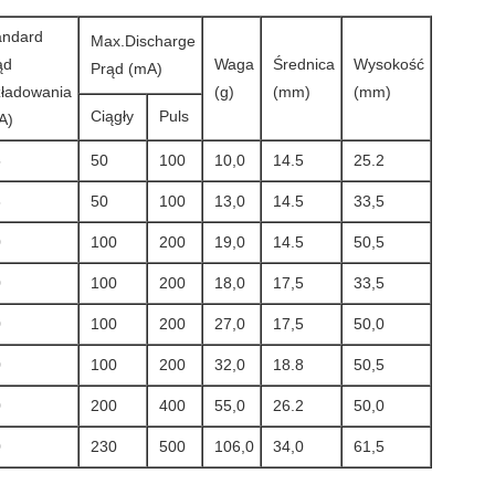
andard
Max.Discharge
ąd
Waga
Średnica
Wysokość
Prąd (mA)
zładowania
(g)
(mm)
(mm)
Ciągły
Puls
A)
5
50
100
10,0
14.5
25.2
3
50
100
13,0
14.5
33,5
0
100
200
19,0
14.5
50,5
0
100
200
18,0
17,5
33,5
0
100
200
27,0
17,5
50,0
0
100
200
32,0
18.8
50,5
0
200
400
55,0
26.2
50,0
0
230
500
106,0
34,0
61,5