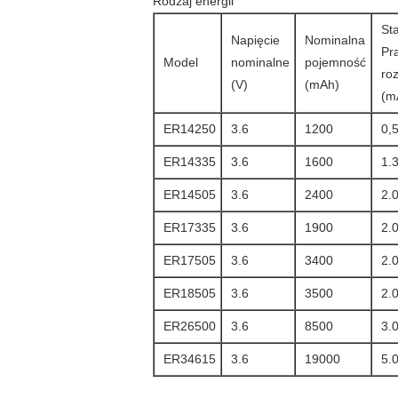
Rodzaj energii
St
Napięcie
Nominalna
Pr
Model
nominalne
pojemność
ro
(V)
(mAh)
(m
ER14250
3.6
1200
0,
ER14335
3.6
1600
1.
ER14505
3.6
2400
2.
ER17335
3.6
1900
2.
ER17505
3.6
3400
2.
ER18505
3.6
3500
2.
ER26500
3.6
8500
3.
ER34615
3.6
19000
5.