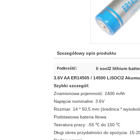
Szczegółowy opis produktu
li socl2 lithium batte
Podkreślić:
3.6V AA ER14505 / 14500 LiSOCl2 Akumul
Szybki szczegół:
Znamionowa pojemność: 2400 mAh
Napięcie nominalne: 3.6V
Rozmiar: 14 * 50,5 mm (średnica * wysokoś
Podstawowa bateria litowa
Teeratura pracy: -55 ℃ do 150 ℃
Długi okres przydatności do spożycia: 15-20