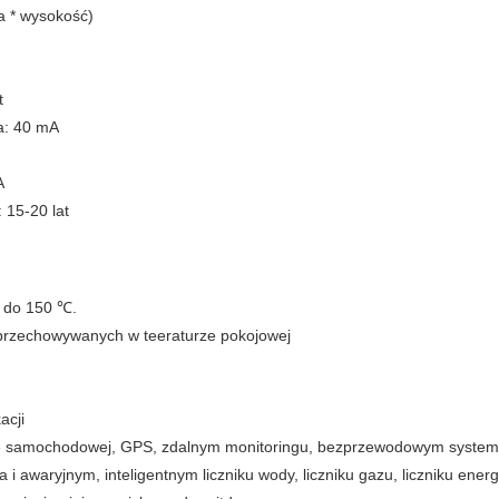
a * wysokość)
t
a: 40 mA
A
 15-20 lat
 do 150 ℃.
 przechowywanych w teeraturze pokojowej
acji
e samochodowej, GPS, zdalnym monitoringu, bezprzewodowym systemi
awaryjnym, inteligentnym liczniku wody, liczniku gazu, liczniku energ