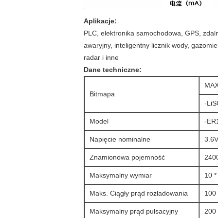
Aplikacje:
PLC, elektronika samochodowa, GPS, zdal
awaryjny, inteligentny licznik wody, gazomi
radar i inne
Dane techniczne:
MAX
Bitmapa
-LiS
Model
-ER
Napięcie nominalne
3.6
Znamionowa pojemność
240
Maksymalny wymiar
10 *
Maks. Ciągły prąd rozładowania
100
Maksymalny prąd pulsacyjny
200