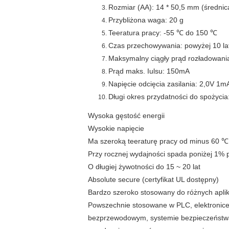
Rozmiar (AA): 14 * 50,5 mm (średnic
Przybliżona waga: 20 g
Teeratura pracy: -55 ℃ do 150 ℃
Czas przechowywania: powyżej 10 la
Maksymalny ciągły prąd rozładowani
Prąd maks. Iulsu: 150mA
Napięcie odcięcia zasilania: 2,0V 1m
Długi okres przydatności do spożycia:
Wysoka gęstość energii
Wysokie napięcie
Ma szeroką teeraturę pracy od minus 60 ℃
Przy rocznej wydajności spada poniżej 1%
O długiej żywotności do 15 ~ 20 lat
Absolute secure (certyfikat UL dostępny)
Bardzo szeroko stosowany do różnych aplik
Powszechnie stosowane w PLC, elektronic
bezprzewodowym, systemie bezpieczeństwa i 