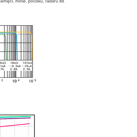
ięci, minie, pocisku, radaru itd.