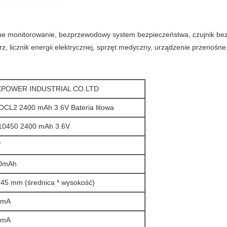
ne monitorowanie, bezprzewodowy system bezpieczeństwa, czujnik be
erz, licznik energii elektrycznej, sprzęt medyczny, urządzenie przenoś
POWER INDUSTRIAL CO.LTD
OCL2 2400 mAh 3.6V Bateria litowa
10450 2400 mAh 3.6V
V
0mAh
 45 mm (średnica * wysokość)
 mA
 mA