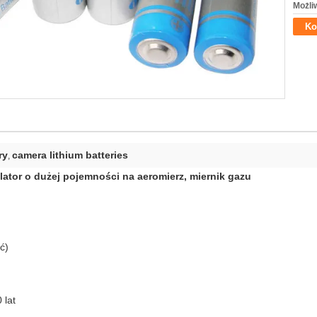
Możli
Ko
ry
camera lithium batteries
,
ator o dużej pojemności na aeromierz, miernik gazu
ć)
 lat