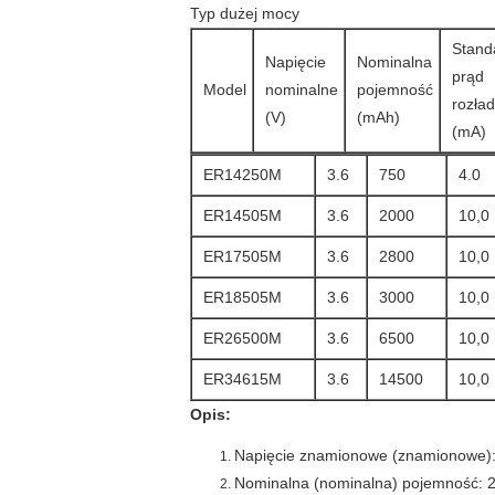
Typ dużej mocy
Stand
Napięcie
Nominalna
prąd
Model
nominalne
pojemność
rozła
(V)
(mAh)
(mA)
ER14250M
3.6
750
4.0
ER14505M
3.6
2000
10,0
ER17505M
3.6
2800
10,0
ER18505M
3.6
3000
10,0
ER26500M
3.6
6500
10,0
ER34615M
3.6
14500
10,0
Opis:
Napięcie znamionowe (znamionowe):
Nominalna (nominalna) pojemność: