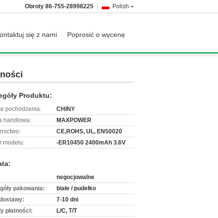
Obroty
86-755-28998225
Polish
ontaktuj się z nami
Poprosić o wycenę
mności
egóły Produktu:
ce pochodzenia:
CHINY
 handlowa:
MAXPOWER
znictwo:
CE,ROHS, UL, EN50020
 modelu:
-ER10450 2400mAh 3.6V
ata:
negocjowalne
góły pakowania:
białe / pudełko
dostawy:
7-10 dni
y płatności:
L/C, T/T