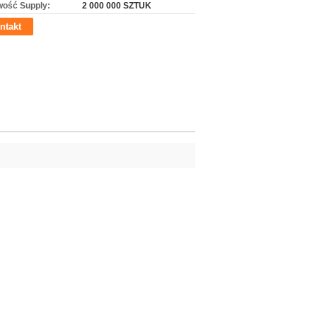
wość Supply:
2 000 000 SZTUK
ntakt