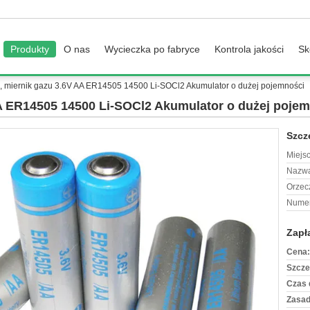
Produkty
O nas
Wycieczka po fabryce
Kontrola jakości
Sk
, miernik gazu 3.6V AA ER14505 14500 Li-SOCl2 Akumulator o dużej pojemności
A ER14505 14500 Li-SOCl2 Akumulator o dużej poje
Szcz
Miejs
Nazwa
Orzec
Numer
Zapł
Cena:
Szcze
Czas 
Zasad