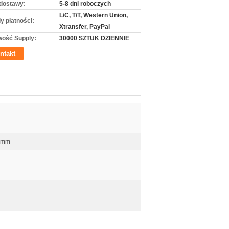
dostawy:
5-8 dni roboczych
L/C, T/T, Western Union,
y płatności:
Xtransfer, PayPal
wość Supply:
30000 SZTUK DZIENNIE
ntakt
5 mm