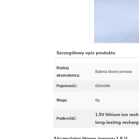
Szczegółowy opis produktu
Rodzaj
Bateria litowo-jonowa
akumulatora:
Pojemność:
660mWh
Waga:
8g
1.5V lithium ion rec
Podkreślić:
long-lasting recharg
Akumulator litowo-jonowy 1,5 V