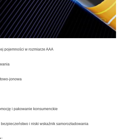
użej pojemności w rozmiarze AAA
owania
litowo-jonowa
omocję i pakowanie konsumenckie
bezpieczeństwo i niski wskaźnik samorozładowania
A: