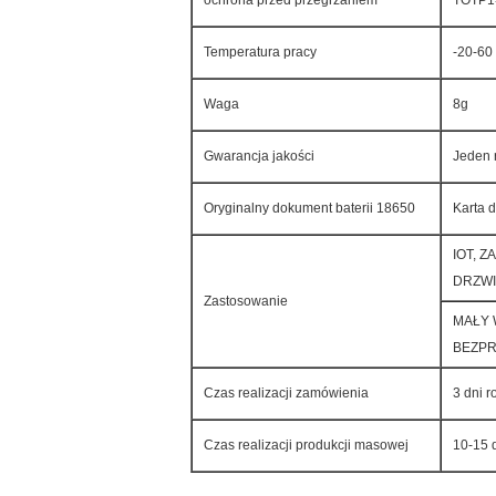
ochrona przed przegrzaniem
TOTP1
Temperatura pracy
-20-60 
Waga
8g
Gwarancja jakości
Jeden 
Oryginalny dokument baterii 18650
Karta 
IOT, 
DRZWI
Zastosowanie
MAŁY 
BEZPR
Czas realizacji zamówienia
3 dni 
Czas realizacji produkcji masowej
10-15 