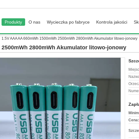
Produkty
O nas
Wycieczka po fabryce
Kontrola jakości
Sk
1.5V AAA AA 660mWh 1500mWh 2500mWh 2800mWh Akumulator litowo-jonowy
2500mWh 2800mWh Akumulator litowo-jonowy
Szcz
Miejs
Nazwa
Orzec
Numer
Zapł
Minim
Cena:
Szcze