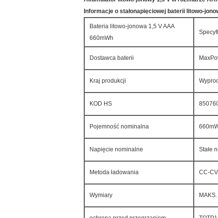
Informacje o stałonapięciowej baterii litowo-jonow
Bateria litowo-jonowa 1,5 V AAA
Specyf
660mWh
Dostawca baterii
MaxPow
Kraj produkcji
Wypro
KOD HS
85076
Pojemność nominalna
660m
Napięcie nominalne
Stałe 
Metoda ładowania
CC-CV 
Wymiary
MAKS.