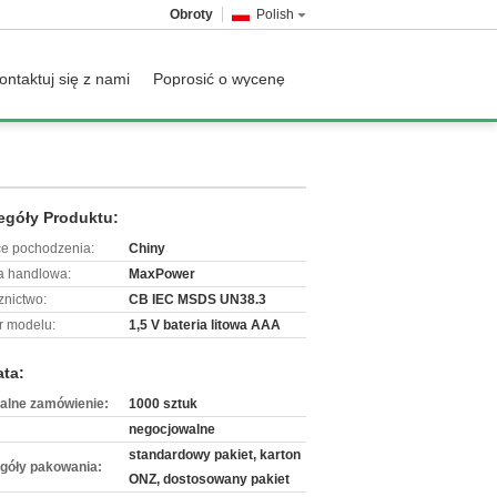
Obroty
Polish
ontaktuj się z nami
Poprosić o wycenę
egóły Produktu:
ce pochodzenia:
Chiny
 handlowa:
MaxPower
znictwo:
CB IEC MSDS UN38.3
 modelu:
1,5 V bateria litowa AAA
ata:
alne zamówienie:
1000 sztuk
negocjowalne
standardowy pakiet, karton
góły pakowania:
ONZ, dostosowany pakiet