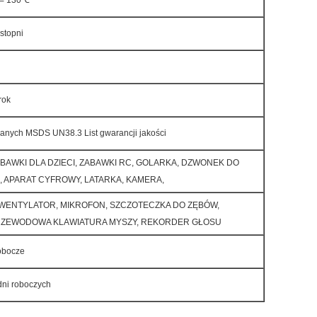
= 130℃
stopni
rok
danych MSDS UN38.3 List gwarancji jakości
ZABAWKI DLA DZIECI, ZABAWKI RC, GOLARKA, DZWONEK DO
, APARAT CYFROWY, LATARKA, KAMERA,
WENTYLATOR, MIKROFON, SZCZOTECZKA DO ZĘBÓW,
ZEWODOWA KLAWIATURA MYSZY, REKORDER GŁOSU
robocze
dni roboczych