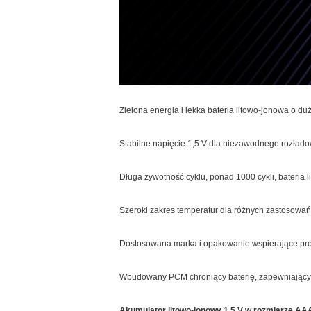
Zielona energia i lekka bateria litowo-jonowa o d
Stabilne napięcie 1,5 V dla niezawodnego rozład
Długa żywotność cyklu, ponad 1000 cykli, bateria 
Szeroki zakres temperatur dla różnych zastosowań
Dostosowana marka i opakowanie wspierające pr
Wbudowany PCM chroniący baterię, zapewniający 
Akumulator litowo-jonowy 1,5 V w rozmiarze AA