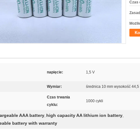
Czas 
Zasad
Możli
Ko
napięcie:
1,5 V
Wymiar:
średnica 10 mm wysokość 44,
Czas trwania
1000 cykli
cyklu:
hargeable AAA battery
high capacity AA lithium ion battery
,
,
eable battery with warranty