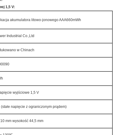
ej 1,5 V:
ikacja akumulatora litowo-jonowego AAA660mWh
er Industrial Co.,Ltd
dukowano w Chinach
00090
Wh
napięcie wyjściowe 1,5 V
(stałe napięcie z ograniczonym prądem)
 10 mm wysokość 44,5 mm