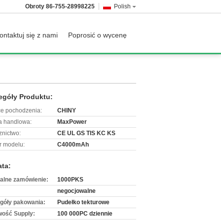
Obroty
86-755-28998225
Polish
ontaktuj się z nami
Poprosić o wycenę
egóły Produktu:
ce pochodzenia:
CHINY
 handlowa:
MaxPower
znictwo:
CE UL GS TIS KC KS
 modelu:
C4000mAh
ata:
alne zamówienie:
1000PKS
negocjowalne
góły pakowania:
Pudełko tekturowe
wość Supply:
100 000PC dziennie