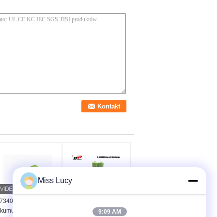
Miss Lucy
7340 NiMH
MSDS UN38.3
kumulator ładowalny
Akumulatory 1,2 V AAA
9:09 AM