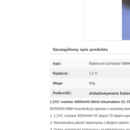
Szczegółowy opis produktu
typu:
Bateria w rozmiarze NIM
Napięcie:
1,2 V
Waga:
90g
doładowywane bater
Podkreślić:
1.2VC rozmiar 4000mAh Nimh Akumulator UL CE
BATERIA NIMH Konstrukcja ogniwa o wysokiej teer
1. 1.2VC rozmiar 4000mAh 55 stopni 70 stopni wyso
2. Niezawodna jakość wykonania z długim cyklem ż
3. Dobra wydajność ładowania i przeładowania or