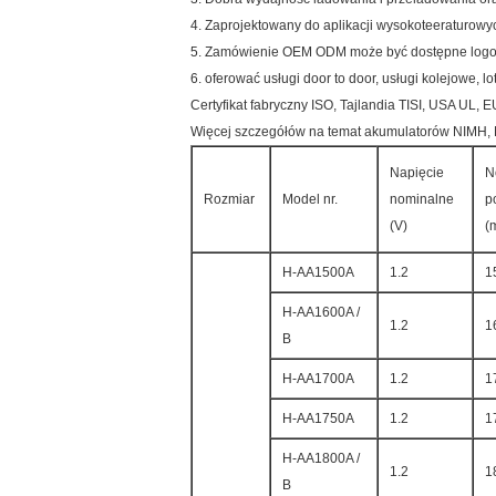
4. Zaprojektowany do aplikacji wysokoteeraturowy
5. Zamówienie OEM ODM może być dostępne logo 
6. oferować usługi door to door, usługi kolejowe, lo
Certyfikat fabryczny ISO, Tajlandia TISI, USA UL,
Więcej szczegółów na temat akumulatorów NIMH, NI
Napięcie
N
Rozmiar
Model nr.
nominalne
p
(V)
(
H-AA1500A
1.2
1
H-AA1600A /
1.2
1
B
H-AA1700A
1.2
1
H-AA1750A
1.2
1
H-AA1800A /
1.2
1
B