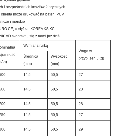
ch i bezpośrednich kosztów fabrycznych
klienta może drukować na baterii PCV
tnicze i morskie
 EURO CE, certyfikat KOREA KS KC.
CAD skontaktuj się z nami już dziś.
Wymiar z rurką
ominalna
Waga w
ojemność
Średnica
Wysokość
przybliżeniu (g)
mAh)
(mm)
(mm)
500
14.5
50,5
27
600
14.5
50,5
28
700
14.5
50,5
28
750
14.5
50,5
27
800
14.5
50,5
29