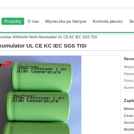
Produkty
O nas
Wycieczka po fabryce
Kontrola jakości
Sk
rozmiar 4000mAh Nimh Akumulator UL CE KC IEC SGS TISI
kumulator UL CE KC IEC SGS TISI
Szcz
Miejs
Nazwa
Orzec
Numer
Zapł
Minim
Cena:
Szcze
Możli