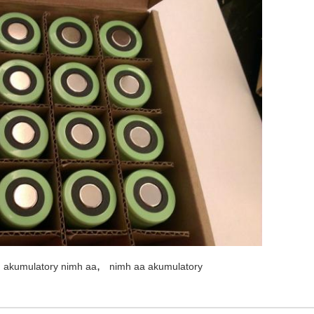
,
akumulatory nimh aa
nimh aa akumulatory