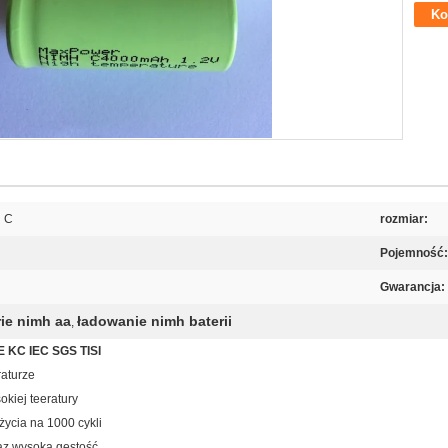
Ko
H C
rozmiar:
Pojemność:
Gwarancja:
ie nimh aa
ładowanie nimh baterii
,
 KC IEC SGS TISI
aturze
kiej teeratury
ycia na 1000 cykli
az wysoka gęstość