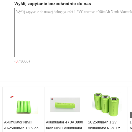
Wyślij zapytanie bezpośrednio do nas
(
0
/ 3000)
Akumulator NIMH
Akumulator 4 / 3A 3800
SC2500mAh 1.2V
1
AA2500mAh 1,2 V do
mAh NIMH Akumulator
Akumulator Ni-MH z
A