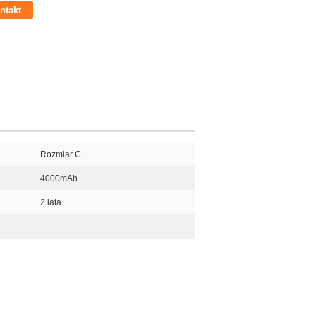
ntakt
Rozmiar C
4000mAh
2 lata