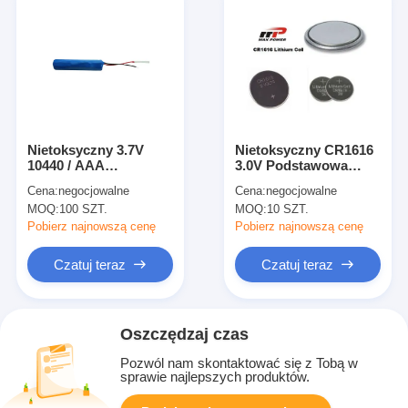
Nietoksyczny 3.7V
Nietoksyczny CR1616
10440 / AAA
3.0V Podstawowa
Podstawowy
bateria litowa LiMnO2
Cena:
negocjowalne
Cena:
negocjowalne
akumulator litowy z
50mAh na karty
MOQ:
100 SZT.
MOQ:
10 SZT.
obwodem ochronnym
muzyczne
Pobierz najnowszą cenę
Pobierz najnowszą cenę
Czatuj teraz
Czatuj teraz
Oszczędzaj czas
Pozwól nam skontaktować się z Tobą w
sprawie najlepszych produktów.