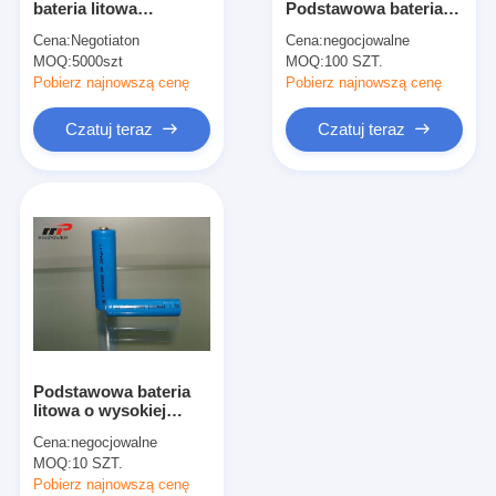
bateria litowa
Podstawowa bateria
Akumulatory NIMH
Dwutlenek
litowa
Cena:
Negotiaton
Cena:
negocjowalne
manganowy Komórka
MOQ:
Akumulatory NiCd
5000szt
MOQ:
100 SZT.
guzikowa Typ 50 mAh
Pobierz najnowszą cenę
Pobierz najnowszą cenę
Ładowarka baterii LCD
Czatuj teraz
Czatuj teraz
Pakiety baterii Nimh
Nicd Battery Packs
Pakiety baterii litowo-jonowych
Ładowalna bateria latarki
Akumulator oświetlenia awaryjnego
Podstawowa bateria
Bateria Li Mno2
litowa o wysokiej
teeraturze
Cena:
negocjowalne
Bateria Li Socl2
MOQ:
10 SZT.
Pobierz najnowszą cenę