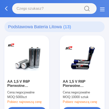
Podstawowa Bateria Litowa
(13)
AA 1,5 V R6P
AA 1,5 V R6P
Pierwotne
Pierwotne
cylindryczne baterie
cylindryczne baterie
Cena:
negocjowalne
Cena:
negocjowalne
litowe Zn-Mn
litowe Zn-Mn
MOQ:
5000szt
MOQ:
10000 sztuk
Pobierz najnowszą cenę
Pobierz najnowszą cenę