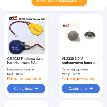
Podaj swoje wymagania
CR2032 Podstawowa
VL2330 3,0 V
bateria litowa 3V
podstawowa bateria
210mAh, ogniwo
litowa 50 mAh dla
Cena:
negocjowalne
Cena:
negocjowalne
guzikowe wysokiego
długotrwałej
MOQ:
10 SZT.
MOQ:
100 szt
napięcia
wydajności
Pobierz najnowszą cenę
Pobierz najnowszą cenę
Czatuj teraz
Czatuj teraz