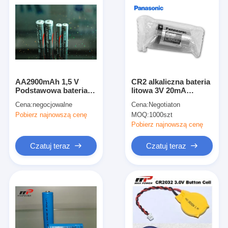
AA2900mAh 1,5 V
CR2 alkaliczna bateria
Podstawowa bateria
litowa 3V 20mA
litowa LiFeS2
cylindryczne ogniwo
Cena:
negocjowalne
Cena:
Negotiaton
Cylindryczne baterie
10 lat trwałości
Pobierz najnowszą cenę
MOQ:
1000szt
litowe
Pobierz najnowszą cenę
Czatuj teraz
Czatuj teraz
Dom
Produkty
O nas