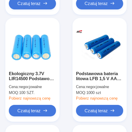
Czatuj teraz
Czatuj teraz
Ekologiczny 3.7V
Podstawowa bateria
LIR14500 Podstawowa
litowa LFB 1,5 V AAA
bateria litowa 600mAh
1100 mAh Pojemność
Cena:
negocjowalne
Cena:
negocjowalne
z PCB
LiFeS2 FR03 / LR03 /
MOQ:
100 SZT.
MOQ:
1000 szt
L92 / R03
Pobierz najnowszą cenę
Pobierz najnowszą cenę
Czatuj teraz
Czatuj teraz