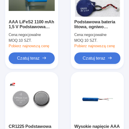
Wycieczka po fabryce
Kontrola jakości
AAA LiFeS2 1100 mAh
Podstawowa bateria
1,5 V Podstawowa
litowa, ogniwo
Skontaktuj się z nami
bateria litowa o
guzikowe wysokiego
Cena:
negocjowalne
Cena:
negocjowalne
wysokiej teeraturze
napięcia
MOQ:
10 SZT.
MOQ:
10 SZT.
Aktualności
Pobierz najnowszą cenę
Pobierz najnowszą cenę
Czatuj teraz
Czatuj teraz
Czatuj teraz
Bateria litowa LiFePO4
Akumulatory litowo-jonowe
Bateria litowo-polimerowa
Baterie do przechowywania energii
CR1225 Podstawowa
Wysokie napięcie AAA