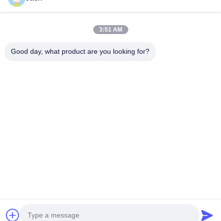
Nasze Kategorie
3:51 AM
Good day, what product are you looking for?
Bateria litowa
Akumulatory litowo-
Bateria litowo-
LiFePO4
jonowe
polimerowa
Dom
Desktop Site
Sitemap
Polityka prywatności
Jakość
Bateria litowa LiFePO4
Fabryka w Chinach.Copyright © 2026
MAXPOWER INDUSTRIAL CO.,LTD. All Rights Reserved.