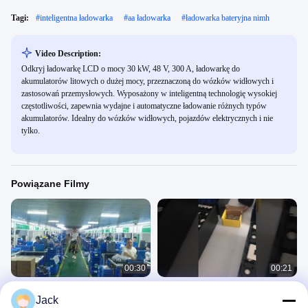
Tagi:
#
inteligentna ładowarka
#
aa ładowarka
#
ładowarka bateryjna nimh
Video Description:
Odkryj ładowarkę LCD o mocy 30 kW, 48 V, 300 A, ładowarkę do
akumulatorów litowych o dużej mocy, przeznaczoną do wózków widłowych i
zastosowań przemysłowych. Wyposażony w inteligentną technologię wysokiej
częstotliwości, zapewnia wydajne i automatyczne ładowanie różnych typów
akumulatorów. Idealny do wózków widłowych, pojazdów elektrycznych i nie
tylko.
Powiązane Filmy
00:30
00:21
Akumulator litowo-jonowy Lifepo4 do
Bateria litowa Lifepo4 280ah 3.2v
Jack
trójkołowca, ogniwo workowe 3,2V
50ah 120ah 230ah 272ah 302ah