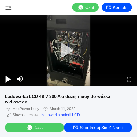
Czat
Kontakt
Ładowarka LCD 48 V 300 A o dużej mocy do wózka
widłowego
MaxPower Lucy
March 11, 2022
Słowo kluczowe:
Ładowarka baterii LCD
Czat
Skontaktuj Się Z Nami